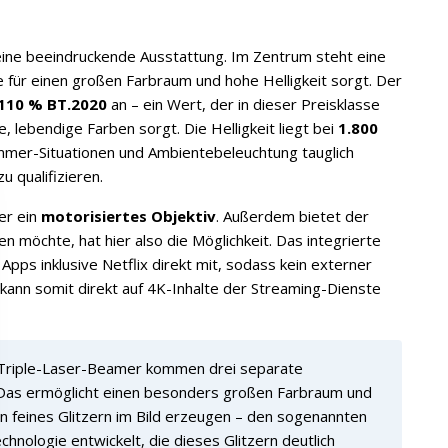
ne beeindruckende Ausstattung. Im Zentrum steht eine
e für einen großen Farbraum und hohe Helligkeit sorgt. Der
110 % BT.2020
an – ein Wert, der in dieser Preisklasse
, lebendige Farben sorgt. Die Helligkeit liegt bei
1.800
mer-Situationen und Ambientebeleuchtung tauglich
u qualifizieren.
er ein
motorisiertes Objektiv
. Außerdem bietet der
 möchte, hat hier also die Möglichkeit. Das integrierte
Apps inklusive Netflix direkt mit, sodass kein externer
 kann somit direkt auf 4K-Inhalte der Streaming-Dienste
Triple-Laser-Beamer kommen drei separate
. Das ermöglicht einen besonders großen Farbraum und
 ein feines Glitzern im Bild erzeugen – den sogenannten
hnologie entwickelt, die dieses Glitzern deutlich