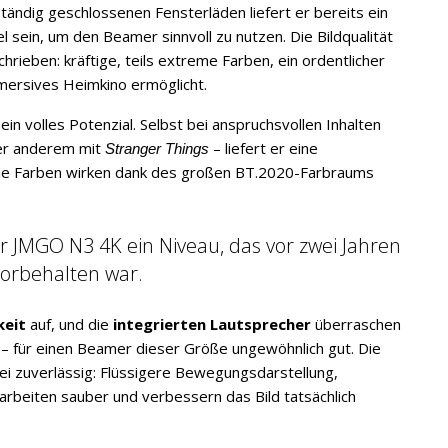
tändig geschlossenen Fensterläden liefert er bereits ein
l sein, um den Beamer sinnvoll zu nutzen. Die Bildqualität
hrieben: kräftige, teils extreme Farben, ein ordentlicher
mmersives Heimkino ermöglicht.
in volles Potenzial. Selbst bei anspruchsvollen Inhalten
ter anderem mit
Stranger Things
– liefert er eine
Die Farben wirken dank des großen BT.2020-Farbraums
er JMGO N3 4K ein Niveau, das vor zwei Jahren
orbehalten war.
keit
auf, und die
integrierten Lautsprecher
überraschen
– für einen Beamer dieser Größe ungewöhnlich gut. Die
ei zuverlässig: Flüssigere Bewegungsdarstellung,
rbeiten sauber und verbessern das Bild tatsächlich