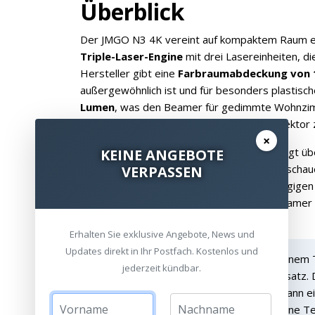
Überblick
Der JMGO N3 4K vereint auf kompaktem Raum ei
Triple-Laser-Engine
mit drei Lasereinheiten, di
Hersteller gibt eine
Farbraumabdeckung von 
außergewöhnlich ist und für besonders plastische
Lumen
, was den Beamer für gedimmte Wohnzim
macht, ohne ihn zum reinen Tageslichtprojektor z
×
HDR wird unterstützt, und das Gerät verfügt üb
KEINE ANGEBOTE
JMGO N3 4K
3D-Support
– wer 3D-Filme schauen
VERPASSEN
Google-TV-System
bringt WLAN, alle gängigen 
Streaming-Stick nötig ist. Der 4K-fähige Beamer
zugreifen.
Erhalten Sie exklusive Angebote, News und
Updates direkt in Ihr Postfach. Kostenlos und
Was bedeutet Triple-Laser?
Bei einem 
jederzeit kündbar.
Lasereinheiten (Rot, Grün, Blau) zum Einsatz
hohe Helligkeit. Der Nachteil: Laserlicht kann
Laserspeckle. JMGO hat hierfür eine eigene Tec