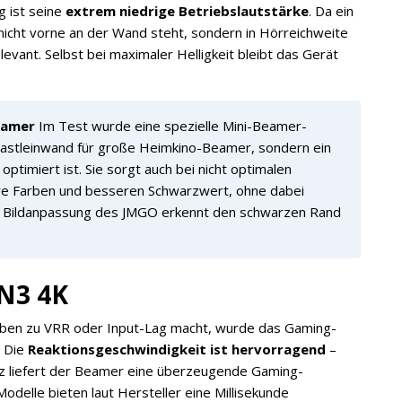
g ist seine
extrem niedrige Betriebslautstärke
. Da ein
nicht vorne an der Wand steht, sondern in Hörreichweite
evant. Selbst bei maximaler Helligkeit bleibt das Gerät
Beamer
Im Test wurde eine spezielle Mini-Beamer-
rastleinwand für große Heimkino-Beamer, sondern ein
optimiert ist. Sie sorgt auch bei nicht optimalen
gere Farben und besseren Schwarzwert, ohne dabei
he Bildanpassung des JMGO erkennt den schwarzen Rand
N3 4K
ben zu VRR oder Input-Lag macht, wurde das Gaming-
: Die
Reaktionsgeschwindigkeit ist hervorragend
–
rtz liefert der Beamer eine überzeugende Gaming-
odelle bieten laut Hersteller eine Millisekunde