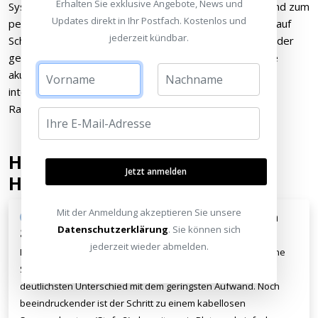
Erhalten Sie exklusive Angebote, News und
Systemen, und der Beamer wird passend zum Raum und zum
Updates direkt in Ihr Postfach. Kostenlos und
persönlichen Geschmack ausgewählt – etwa mit Fokus auf
jederzeit kündbar.
Schwarzwert oder Helligkeit. In Stufe 5 schließlich wird der
gesamte Raum akustisch und visuell optimiert, inklusive
akustisch transparenter Leinwand, Baffleboard mit
integrierten Subwoofern und professioneller
Raumakustikplanung.
Häufige Fragen rund ums
Jetzt anmelden
Heimkino-Upgrade
Mit der Anmeldung akzeptieren Sie unsere
Welches Upgrade bringt im Heimkino den
größten Unterschied?
Datenschutzerklärung
. Sie können sich
jederzeit wieder abmelden.
Der Sprung von integriertem Sound (Stufe 1) auf eine externe
Soundlösung wie eine Soundbar (Stufe 2) bringt den
deutlichsten Unterschied mit dem geringsten Aufwand. Noch
beeindruckender ist der Schritt zu einem kabellosen