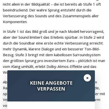
nicht allein in der Bildqualität – die ist bereits ab Stufe 1 oft
beeindruckend. Der wahre Sprung entsteht durch die
Verbesserung des Sounds und des Zusammenspiels aller
Komponenten.
In Stufe 1 ist das Bild groß und je nach Modell hervorragend,
aber der Sound limitiert das Erlebnis spürbar. In Stufe 2 wird
durch die Soundbar eine erste echte Verbesserung erreicht:
mehr Dynamik, klarere Dialoge und ein besserer Ton-Bild-
Bezug. Stufe 3 bringt mit dem kabellosen Surroundsystem
den größten Sprung pro investiertem Euro – plötzlich ist man
vom Klang umhüllt, erlebt Dolby-Atmos-Effekte und das
Wohnzimmer wird zum Kino.
×
Ab Stufe 4 wird dann jede einzelne Komponente auf den
KEINE ANGEBOTE
Raum abgestimmt. Hier kommen Hochkontrastleinwände,
VERPASSEN
spezialisierte Projektoren und hochwertige Lautsprecher mit
Verkabelung zum Einsatz. Die Tonqualität profitiert enorm
von richtigen Lautsprechern gegenüber kabellosen