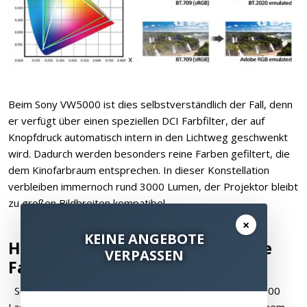
Beim Sony VW5000 ist dies selbstverständlich der Fall, denn
er verfügt über einen speziellen DCI Farbfilter, der auf
Knopfdruck automatisch intern in den Lichtweg geschwenkt
wird. Dadurch werden besonders reine Farben gefiltert, die
dem Kinofarbraum entsprechen. In dieser Konstellation
verbleiben immernoch rund 3000 Lumen, der Projektor bleibt
zu großen Bildbreiten kompatibel.
×
KEINE ANGEBOTE
HEIMKINORAUM und Cine4Home
VERPASSEN
Fazit:
Sony hat nicht zuviel versprochen: Mit sagenhaften 5000