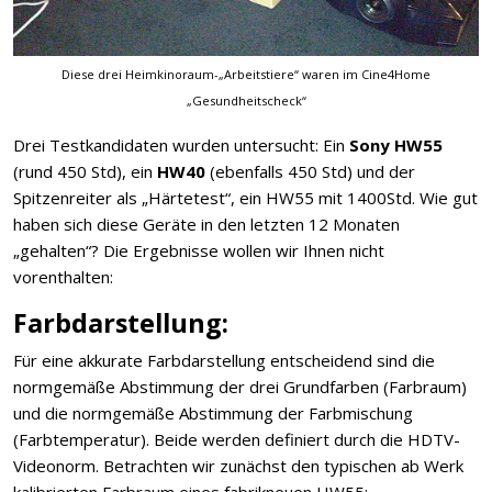
Diese drei Heimkinoraum-„Arbeitstiere“ waren im Cine4Home
„Gesundheitscheck“
Drei Testkandidaten wurden untersucht: Ein
Sony HW55
(rund 450 Std), ein
HW40
(ebenfalls 450 Std) und der
Spitzenreiter als „Härtetest“, ein HW55 mit 1400Std. Wie gut
haben sich diese Geräte in den letzten 12 Monaten
„gehalten“? Die Ergebnisse wollen wir Ihnen nicht
vorenthalten:
Farbdarstellung:
Für eine akkurate Farbdarstellung entscheidend sind die
normgemäße Abstimmung der drei Grundfarben (Farbraum)
und die normgemäße Abstimmung der Farbmischung
(Farbtemperatur). Beide werden definiert durch die HDTV-
Videonorm. Betrachten wir zunächst den typischen ab Werk
kalibrierten Farbraum eines fabrikneuen HW55: