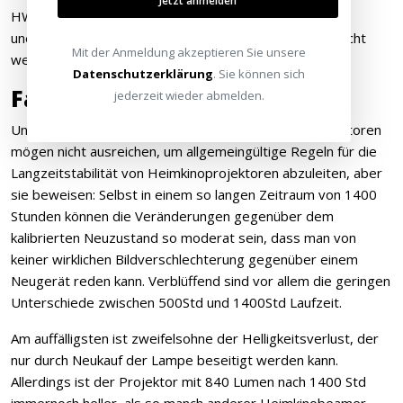
Jetzt anmelden
HW40 musste allerdings der (vom Hersteller
unerwünschten) Umweg über das Service-Menü gemacht
Mit der Anmeldung akzeptieren Sie unsere
werden.
Datenschutzerklärung
. Sie können sich
Fazit
jederzeit wieder abmelden.
Unsere obigen „Stichpropen“ mit drei Sony HW-Projektoren
mögen nicht ausreichen, um allgemeingültige Regeln für die
Langzeitstabilität von Heimkinoprojektoren abzuleiten, aber
sie beweisen: Selbst in einem so langen Zeitraum von 1400
Stunden können die Veränderungen gegenüber dem
kalibrierten Neuzustand so moderat sein, dass man von
keiner wirklichen Bildverschlechterung gegenüber einem
Neugerät reden kann. Verblüffend sind vor allem die geringen
Unterschiede zwischen 500Std und 1400Std Laufzeit.
Am auffälligsten ist zweifelsohne der Helligkeitsverlust, der
nur durch Neukauf der Lampe beseitigt werden kann.
Allerdings ist der Projektor mit 840 Lumen nach 1400 Std
immernoch heller, als so manch anderer Heimkinobeamer