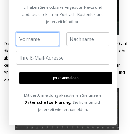
Erhalten Sie exklusive Angebote, News und
Updates direkt in Ihr Postfach. Kostenlos und
jederzeit kündbar.
Die Gamma-Presets des Bildmenüs wurden beim HW40 auf
die notwendigsten reduziert, das Norm-Gamma „2.2“ steht
aber selbstverständlich auch hier zur Verfügung. Da es
keinerlei nachträgliche Kalibriermöglichkeiten gibt, ist der
Anwender auf die Genauigkeit der Presets „auf Gedeih und
Jetzt anmelden
Verderb“ angewiesen.
Mit der Anmeldung akzeptieren Sie unsere
Datenschutzerklärung
. Sie können sich
jederzeit wieder abmelden.