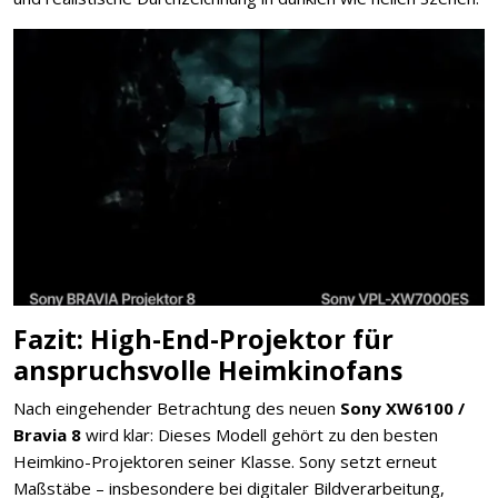
Fazit: High-End-Projektor für
anspruchsvolle Heimkinofans
Nach eingehender Betrachtung des neuen
Sony XW6100 /
Bravia 8
wird klar: Dieses Modell gehört zu den besten
Heimkino-Projektoren seiner Klasse. Sony setzt erneut
Maßstäbe – insbesondere bei digitaler Bildverarbeitung,