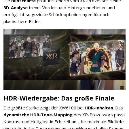
Die
Bildschärfe
profitiert enorm vom XR-Prozessor. Seine
3D-Analyse
trennt Vorder- und Hintergrundebenen und
ermöglicht so gezielte Schärfeoptimierungen für noch
plastischere Bilder.
HDR-Wiedergabe: Das große Finale
Die größte Stärke zeigt der XW6100 bei
HDR-Inhalten
. Das
dynamische HDR-Tone-Mapping
des XR-Prozessors passt
Kontrast und Helligkeit in Echtzeit an – für maximale Bildtiefe
und realistische Durchzeichnung in dunklen wie hellen Szenen.