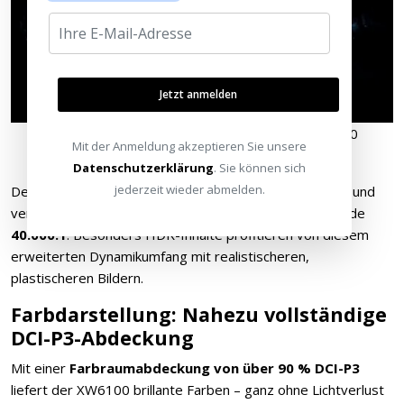
Jetzt anmelden
Besserer Schwarzwert und Kontrast des XW6100
Mit der Anmeldung akzeptieren Sie unsere
gegenüber dem Vorgänger (XW7000)
Datenschutzerklärung
. Sie können sich
jederzeit wieder abmelden.
Der
dynamische Kontrast
steigt dank XR-Prozessor und
verbessertem Gamma-Management auf beeindruckende
40.000:1
. Besonders HDR-Inhalte profitieren von diesem
erweiterten Dynamikumfang mit realistischeren,
plastischeren Bildern.
Farbdarstellung: Nahezu vollständige
DCI-P3-Abdeckung
Mit einer
Farbraumabdeckung von über 90 % DCI-P3
liefert der XW6100 brillante Farben – ganz ohne Lichtverlust