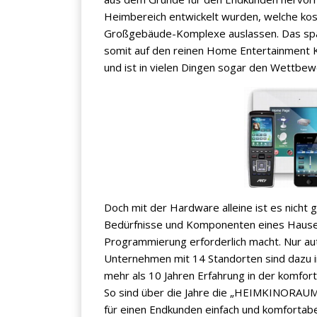
Heimbereich entwickelt wurden, welche kost
Großgebäude-Komplexe auslassen. Das spar
somit auf den reinen Home Entertainment Ku
und ist in vielen Dingen sogar den Wettbe
×
KEINE ANGEBOTE
VERPASSEN
Doch mit der Hardware alleine ist es nicht g
Bedürfnisse und Komponenten eines Hause
Erhalten Sie exklusive Angebote, News und
Programmierung erforderlich macht. Nur a
Updates direkt in Ihr Postfach. Kostenlos und
Unternehmen mit 14 Standorten sind dazu 
jederzeit kündbar.
mehr als 10 Jahren Erfahrung in der komfo
So sind über die Jahre die „HEIMKINORAUM 
für einen Endkunden einfach und komfortabe