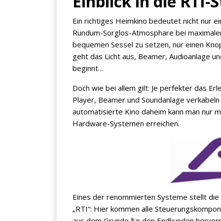
Einblick in die RTI
Ein richtiges Heimkino bedeutet nicht nur e
Rundum-Sorglos-Atmosphäre bei maximalem L
bequemen Sessel zu setzen, nur einen Kno
geht das Licht aus, Beamer, Audioanlage und
beginnt…
Doch wie bei allem gilt: Je perfekter das Erl
Player, Beamer und Soundanlage verkabeln 
automatisierte Kino daheim kann man nur mi
Hardware-Systemen erreichen.
Eines der renommierten Systeme stellt die 
„RTI“: Hier kommen alle Steuerungskompone
aus dem Grunde für den Endkunden hervor