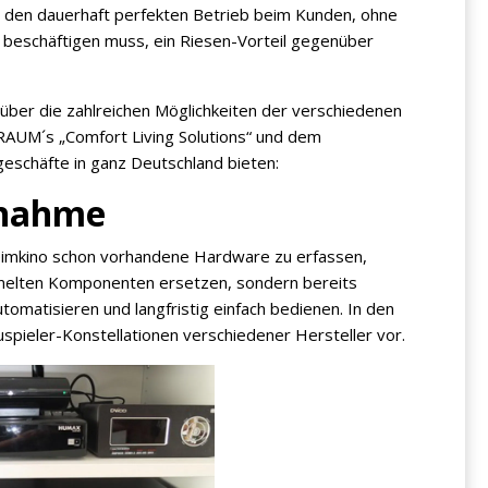
 den dauerhaft perfekten Betrieb beim Kunden, ohne
r beschäftigen muss, ein Riesen-Vorteil gegenüber
 über die zahlreichen Möglichkeiten der verschiedenen
AUM´s „Comfort Living Solutions“ und dem
geschäfte in ganz Deutschland bieten:
fnahme
 Heimkino schon vorhandene Hardware zu erfassen,
mmelten Komponenten ersetzen, sondern bereits
omatisieren und langfristig einfach bedienen. In den
uspieler-Konstellationen verschiedener Hersteller vor.