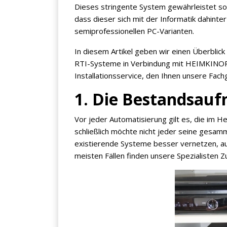
Dieses stringente System gewährleistet so
dass dieser sich mit der Informatik dahinte
semiprofessionellen PC-Varianten.
In diesem Artikel geben wir einen Überblick
Jetzt anmelden
RTI-Systeme in Verbindung mit HEIMKINOR
Installationsservice, den Ihnen unsere Fach
Mit der Anmeldung akzeptieren Sie unsere
1. Die Bestandsau
Datenschutzerklärung
. Sie können sich
jederzeit wieder abmelden.
Vor jeder Automatisierung gilt es, die im
schließlich möchte nicht jeder seine gesa
existierende Systeme besser vernetzen, aut
meisten Fällen finden unsere Spezialisten Z