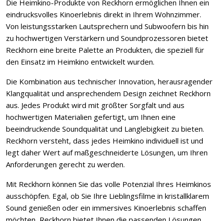
Die Heimkino-Produkte von Reckhorn ermöglichen Ihnen ein
KEINE ANGEBOTE
eindrucksvolles Kinoerlebnis direkt in Ihrem Wohnzimmer.
VERPASSEN
Von leistungsstarken Lautsprechern und Subwoofern bis hin
zu hochwertigen Verstärkern und Soundprozessoren bietet
Reckhorn eine breite Palette an Produkten, die speziell für
Erhalten Sie exklusive Angebote, News und
den Einsatz im Heimkino entwickelt wurden.
Updates direkt in Ihr Postfach. Kostenlos und
Die Kombination aus technischer Innovation, herausragender
jederzeit kündbar.
Klangqualität und ansprechendem Design zeichnet Reckhorn
aus. Jedes Produkt wird mit größter Sorgfalt und aus
hochwertigen Materialien gefertigt, um Ihnen eine
beeindruckende Soundqualität und Langlebigkeit zu bieten.
Reckhorn versteht, dass jedes Heimkino individuell ist und
legt daher Wert auf maßgeschneiderte Lösungen, um Ihren
Anforderungen gerecht zu werden.
Jetzt anmelden
Mit Reckhorn können Sie das volle Potenzial Ihres Heimkinos
ausschöpfen. Egal, ob Sie Ihre Lieblingsfilme in kristallklarem
Mit der Anmeldung akzeptieren Sie unsere
Sound genießen oder ein immersives Kinoerlebnis schaffen
Datenschutzerklärung
. Sie können sich
möchten, Reckhorn bietet Ihnen die passenden Lösungen.