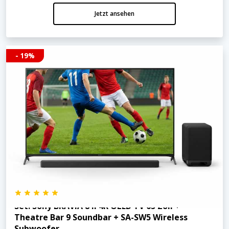
Jetzt ansehen
- 19%
Set: Sony BRAVIA 8 II 4K OLED TV 65 Zoll +
Theatre Bar 9 Soundbar + SA-SW5 Wireless
Subwoofer