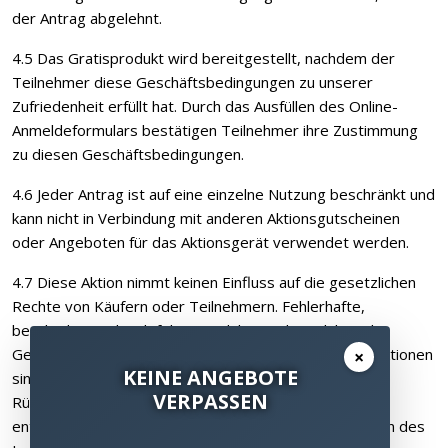
der Antrag abgelehnt.
4.5 Das Gratisprodukt wird bereitgestellt, nachdem der
Teilnehmer diese Geschäftsbedingungen zu unserer
Zufriedenheit erfüllt hat. Durch das Ausfüllen des Online-
Anmeldeformulars bestätigen Teilnehmer ihre Zustimmung
zu diesen Geschäftsbedingungen.
4.6 Jeder Antrag ist auf eine einzelne Nutzung beschränkt und
kann nicht in Verbindung mit anderen Aktionsgutscheinen
oder Angeboten für das Aktionsgerät verwendet werden.
4.7 Diese Aktion nimmt keinen Einfluss auf die gesetzlichen
Rechte von Käufern oder Teilnehmern. Fehlerhafte,
beschädigte oder defekte Produkte und Produkte, die
Gegenstand von Kundenkrediten oder Fernkauftransaktionen
×
KEINE ANGEBOTE
sind, müssen zur Reparatur, zum Umtausch, oder zur
VERPASSEN
Rückerstattung beim Händler zurückgegeben werden,
entsprechend und im Einklang mit den lokalen Gesetzen des