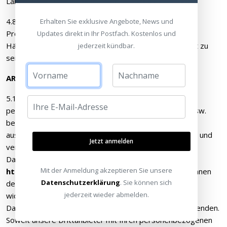
Landes, in dem das Produkt erworben wurde.
4.8 Teilnehmer müssen die teilnahmeberechtigte
Erhalten Sie exklusive Angebote, News und
Produktkombination selbst von einem teilnehmenden
Updates direkt in Ihr Postfach. Kostenlos und
Händler erworben haben, um zur Teilnahme berechtigt zu
jederzeit kündbar.
sein.
ARTIKEL 5 − DATEN
5.1 Mit der Registrierung stellt der Teilnehmer
personenbezogene Daten wie etwa Name, Adresse usw.
bereit, die von Yamaha und der ausführenden Agentur
ausschließlich für die Zwecke dieser Aktion gespeichert und
Jetzt anmelden
verarbeitet werden. Weitere Informationen zur
Datenschutzrichtlinie finden Sie unter:
Mit der Anmeldung akzeptieren Sie unsere
https://de.yamaha.com/de/privacy_policy/
. Sie können
Datenschutzerklärung
. Sie können sich
der Nutzung Ihrer personenbezogenen Daten
jederzeit wieder abmelden.
widersprechen, indem Sie sich unter
Dataprotection@contact.europe.yamaha.com
an uns wenden.
Soweit unsere Drittanbieter mit Ihren personenbezogenen