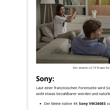
×
KEINE ANGEBOTE
VERPASSEN
Der smarte LG TV Ersatz für
Sony:
Erhalten Sie exklusive Angebote, News und
Laut einer französischen Forenseite wird S
Updates direkt in Ihr Postfach. Kostenlos und
wohl etwas bezahlbarer werden und natürlic
jederzeit kündbar.
Der kleine native 4K
Sony VW260ES
so