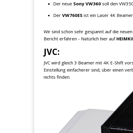
Der neue
Sony VW360
soll den VW350
Der
VW760ES
ist ein Laser 4K Beame
Wir sind schon sehr gespannt auf die neue
Jetzt anmelden
Bericht erfahren - Natürlich hier auf
HEIMK
JVC:
Mit der Anmeldung akzeptieren Sie unsere
Datenschutzerklärung
. Sie können sich
JVC wird gleich 3 Beamer mit 4K E-Shift vo
jederzeit wieder abmelden.
Einstellung einfacherer sind, über einen ve
nichts finden.