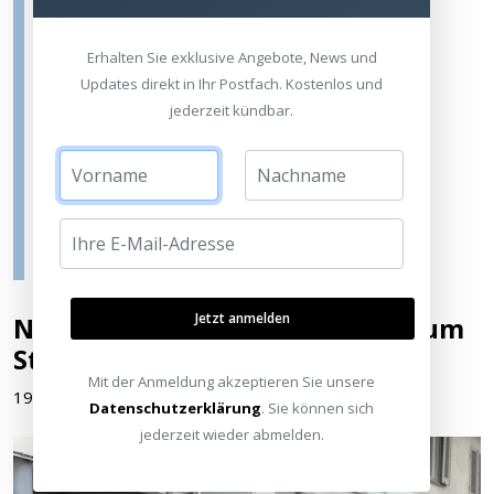
Heimkinoraum Stuttgart
Glemsgaustrasse 15
Erhalten Sie exklusive Angebote, News und
70499 Stuttgart-Weilimdorf
Updates direkt in Ihr Postfach. Kostenlos und
Deutschland
jederzeit kündbar.
Tel.: +49 (0) 711 - 203 009 10
Fax: +49 (0) 711 - 203 009 14
info.s@heimkinoraum.de
www.heimkinoraum.de
Jetzt anmelden
News rund um den Heimkinoraum
Stuttgart
Mit der Anmeldung akzeptieren Sie unsere
19.09.2013 13:57:00
Datenschutzerklärung
. Sie können sich
jederzeit wieder abmelden.