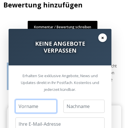
Bewertung hinzufügen
Kommentar / Bewertung schreiben
×
KEINE ANGEBOTE
VERPASSEN
Die Bewertungen werden vor ihrer Veröffentlichung nicht
auf ihre Echtheit überprüft. Sie können daher auch von
Erhalten Sie exklusive Angebote, News und
Verbrauchern stammen, die die bewerteten Produkte
Updates direkt in Ihr Postfach. Kostenlos und
tatsächlich gar nicht erworben/genutzt haben.
jederzeit kündbar.
Danke
Berta Kauffmann am 06. Februar 2016