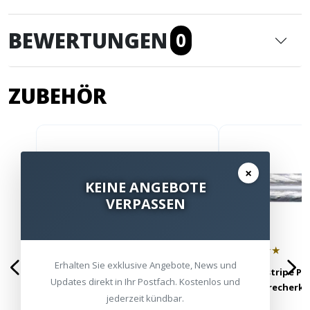
BEWERTUNGEN
0
ZUBEHÖR
×
KEINE ANGEBOTE
VERPASSEN
★★★★★
★★★★★
Erhalten Sie exklusive Angebote, News und
Soundstripe Lautsprecherkabel
Soundstripe PR
Updates direkt in Ihr Postfach. Kostenlos und
Lautsprecherka
jederzeit kündbar.