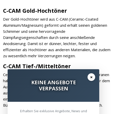
C-CAM Gold-Hochtöner
Der Gold-Hochtöner wird aus C-CAM (Ceramic-Coated
Aluminium/Magnesium) geformt und erhält seinen goldenen
Schimmer und seine hervorragende
Dämpfungseigenschaften durch seine anschließende
Anodisierung. Damit ist er dünner, leichter, fester und
effizienter als Hochtöner aus anderen Materialien, die zudem
zu wesentlich mehr Verzerrungen neigen.
C-CAM Tief-/Mitteltöner
Ceramic-Coated Aluminium/Magnesium (C-CAM)-Membranen
×
haben eine viel höhere Widerstandsfähigkeit gegenüber dem
KEINE ANGEBOTE
Aufbrechen der Membran. Dadurch klingen sie deutlich
VERPASSEN
ausgewogener mit sanften Übergängen zwischen den
einzelnen Frequenzen und einer ralistischen
Bühnendarstellung über den gesamten Frequenzbereich.
Erhalten Sie exklusive Angebote, News und