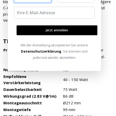
können wir dünnere, leichtere und somit reaktionsfreudigere
C-CAM-Membranen einsetzen, die nicht nur schneller und
präziser spielen, sondern auch mit hörbar weniger
Verzerrungen.
Jetzt anmelden
TECHNISCHE DATEN
Mit der Anmeldung akzeptieren Sie unsere
Prinzip
1 x 7" RST II-Tieftöner
Datenschutzerklärung
. Sie können sich
1 x 25mm C-CAM-Gold-
jederzeit wieder abmelden.
Hochtöner
Nominalimpedanz
8Ω
Empfohlene
40 - 150 Watt
Verstärkerleistung
Dauerbelastbarkeit
75 Watt
Wirkungsgrad (2.83 V@1m)
86 dB
Montageausschnitt
Ø212 mm
Montagetiefe
99 mm