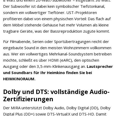
8 Watt und einem 20-Watt-Subwoofer – insgesamt 36 Watt.
Der Subwoofer ist dabei kein symbolischer Tiefstonkanal,
sondern ein vollwertiger Tieftöner. UST-Projektoren
profitieren dabei von einem physischen Vorteil: Das flach auf
dem Möbel stehende Gehäuse hat mehr Volumen als kleine
tragbare Geräte, was der Bassreproduktion zugute kommt.
Für Filmabende, Serien oder Sportübertragungen reicht der
eingebaute Sound in den meisten Wohnzimmern vollkommen
aus. Wer ein vollwertiges Mehrkanal-Soundsystem betreiben
möchte, schließt es über HDMI (eARC), den optischen
Ausgang oder den 3,5-mm-Klinkenausgang an.
Lautsprecher
und Soundbars für Ihr Heimkino finden Sie bei
HEIMKINORAUM.
Dolby und DTS: vollständige Audio-
Zertifizierungen
Der MIRA unterstützt Dolby Audio, Dolby Digital (DD), Dolby
Digital Plus (DD+) sowie DTS-Virtual:X und DTS-HD. Damit