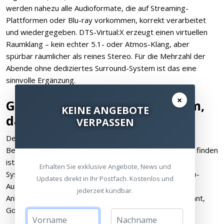
werden nahezu alle Audioformate, die auf Streaming-
Plattformen oder Blu-ray vorkommen, korrekt verarbeitet
und wiedergegeben. DTS-Virtual:X erzeugt einen virtuellen
Raumklang – kein echter 5.1- oder Atmos-Klang, aber
spürbar räumlicher als reines Stereo. Für die Mehrzahl der
Abende ohne dediziertes Surround-System ist das eine
sinnvolle Ergänzung.
×
Google TV: Das Betriebssystem,
KEINE ANGEBOTE
das man kennt
VERPASSEN
Der XGIMI MIRA läuft mit Google TV – demselben
Betriebssystem, das auf vielen aktuellen Smart-TVs zu finden
ist. Das ist ein echter Vorteil gegenüber proprietären
Erhalten Sie exklusive Angebote, News und
Systemen: Die Benutzeroberfläche ist bekannt, die App-
Updates direkt in Ihr Postfach. Kostenlos und
Auswahl über den Google Play Store ist groß, und die
jederzeit kündbar.
Anbindung an das Google-Ökosystem – Google Assistant,
Google Cast, Chromecast – funktioniert ohne Umwege.