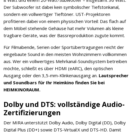
8 Watt und einem 20-Watt-Subwoofer – insgesamt 36 Watt.
Der Subwoofer ist dabei kein symbolischer Tiefstonkanal,
sondern ein vollwertiger Tieftöner. UST-Projektoren
profitieren dabei von einem physischen Vorteil: Das flach auf
dem Möbel stehende Gehäuse hat mehr Volumen als kleine
tragbare Geräte, was der Bassreproduktion zugute kommt.
Für Filmabende, Serien oder Sportübertragungen reicht der
eingebaute Sound in den meisten Wohnzimmern vollkommen
aus. Wer ein vollwertiges Mehrkanal-Soundsystem betreiben
möchte, schließt es über HDMI (eARC), den optischen
Ausgang oder den 3,5-mm-Klinkenausgang an.
Lautsprecher
und Soundbars für Ihr Heimkino finden Sie bei
HEIMKINORAUM.
Dolby und DTS: vollständige Audio-
Zertifizierungen
Der MIRA unterstützt Dolby Audio, Dolby Digital (DD), Dolby
Digital Plus (DD+) sowie DTS-Virtual:X und DTS-HD. Damit