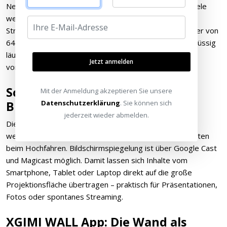
Netflix, Amazon Prime Video, Disney+, YouTube und viele
weitere Dienste sind direkt integriert. Ein externer
Streaming-Stick ist nicht notwendig. Der interne Speicher von
64 GB und 2 GB RAM sorgen dafür, dass das System flüssig
läuft und ausreichend Platz für Apps und Systemdaten
Jetzt anmelden
vorhanden ist.
Schnellstart und
Mit der Anmeldung akzeptieren Sie unsere
Datenschutzerklärung
. Sie können sich
Bildschirmspiegelung
jederzeit wieder abmelden.
Die Schnellstart-Funktion bedeutet, dass der MIRA in
wenigen Sekunden betriebsbereit ist – kein langes Warten
beim Hochfahren. Bildschirmspiegelung ist über Google Cast
und Magicast möglich. Damit lassen sich Inhalte vom
Smartphone, Tablet oder Laptop direkt auf die große
Projektionsfläche übertragen – praktisch für Präsentationen,
Fotos oder spontanes Streaming.
XGIMI WALL App: Die Wand als