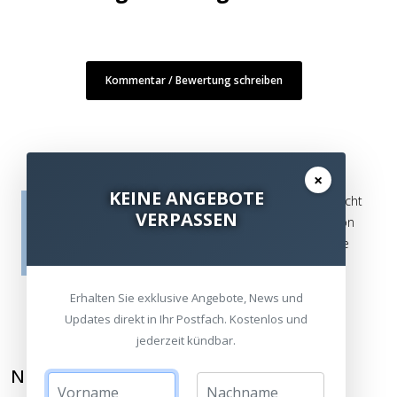
Kommentar / Bewertung schreiben
×
KEINE ANGEBOTE
Die Bewertungen werden vor ihrer Veröffentlichung nicht
VERPASSEN
auf ihre Echtheit überprüft. Sie können daher auch von
Verbrauchern stammen, die die bewerteten Produkte
tatsächlich gar nicht erworben/genutzt haben.
Erhalten Sie exklusive Angebote, News und
Updates direkt in Ihr Postfach. Kostenlos und
jederzeit kündbar.
NEWSLETTER ABONNIEREN