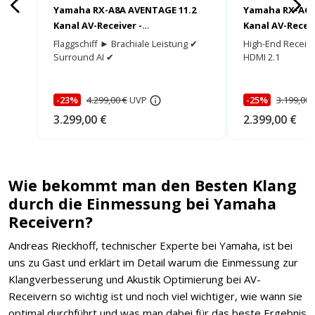
Yamaha RX-A8A AVENTAGE 11.2
Yamaha RX-A6A
Kanal AV-Receiver -
Kanal AV-Receiv
HEIMKINORAUM Edition
HEIMKINORAUM
Flaggschiff ► Brachiale Leistung ✔
High-End Receive
Surround AI ✔
HDMI 2.1
-23%
4.299,00 €
UVP
-25%
3.199,00 
3.299,00 €
2.399,00 €
Wie bekommt man den Besten Klang
durch die Einmessung bei Yamaha
Receivern?
Andreas Rieckhoff, technischer Experte bei Yamaha, ist bei
uns zu Gast und erklärt im Detail warum die Einmessung zur
Klangverbesserung und Akustik Optimierung bei AV-
Receivern so wichtig ist und noch viel wichtiger, wie wann sie
optimal durchführt und was man dabei für das beste Ergebnis