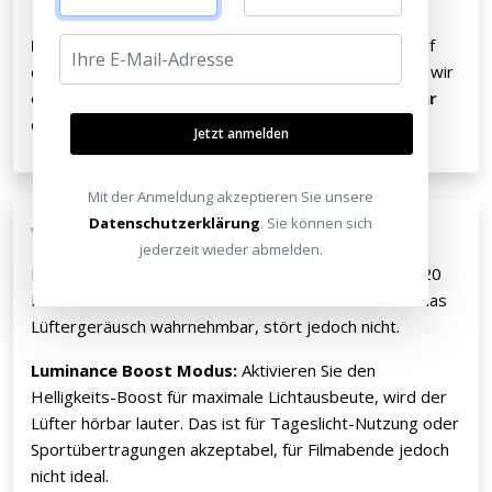
Limitation:
Räumlichkeit und Atmosphäre bleiben auf
der Strecke. Für echtes Heimkino-Feeling empfehlen wir
eine externe Lösung wie eine hochwertige
Soundbar
oder ein
Lautsprechersystem
.
Jetzt anmelden
Mit der Anmeldung akzeptieren Sie unsere
Datenschutzerklärung
. Sie können sich
Lüftergeräusch
jederzeit wieder abmelden.
Im normalen Betriebsmodus ist der XGIMI Horizon 20
Pro flüsterleise. Mit etwa einem Meter Abstand ist das
Lüftergeräusch wahrnehmbar, stört jedoch nicht.
Luminance Boost Modus:
Aktivieren Sie den
Helligkeits-Boost für maximale Lichtausbeute, wird der
Lüfter hörbar lauter. Das ist für Tageslicht-Nutzung oder
Sportübertragungen akzeptabel, für Filmabende jedoch
nicht ideal.