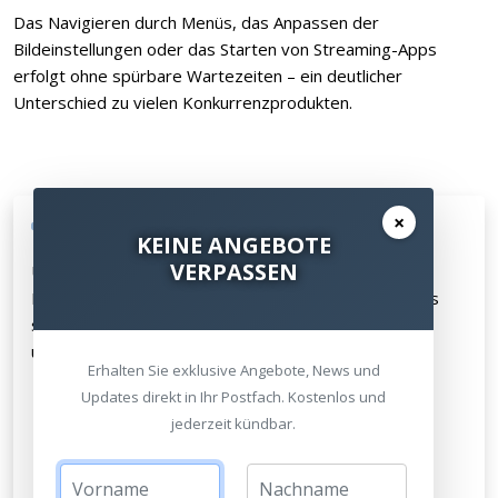
Das Navigieren durch Menüs, das Anpassen der
Bildeinstellungen oder das Starten von Streaming-Apps
erfolgt ohne spürbare Wartezeiten – ein deutlicher
Unterschied zu vielen Konkurrenzprodukten.
×
Integriertes Soundsystem
KEINE ANGEBOTE
VERPASSEN
Unter der Linse sitzt ein Lautsprechersystem von
Harman Kardon. Die Soundqualität kann sich durchaus
sehen lassen, besonders die Dialogwiedergabe
überzeugt:
Erhalten Sie exklusive Angebote, News und
Voluminöse, authentische Stimmwiedergabe
Updates direkt in Ihr Postfach. Kostenlos und
jederzeit kündbar.
Gute Detailauflösung bei Männerstimmen
Ausreichend für gelegentliche mobile Nutzung