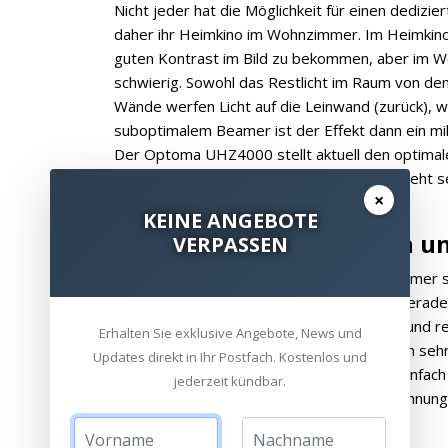
Nicht jeder hat die Möglichkeit für einen dediz
daher ihr Heimkino im Wohnzimmer. Im Heimkino 
guten Kontrast im Bild zu bekommen, aber im 
schwierig. Sowohl das Restlicht im Raum von den
Wände werfen Licht auf die Leinwand (zurück), w
suboptimalem Beamer ist der Effekt dann ein mil
Der Optoma UHZ4000 stellt aktuell den optima
Film- und Serienliebhaber dar. Auch Sport sieht s
×
KEINE ANGEBOTE
Wohnzimmerintegration und
VERPASSEN
Bei der Nutzung des Beamers im Wohnzimmer soll 
integrieren, insbesondere dann, wenn er gerad
spielend, durch sein weißes, formschönes und rel
Erhalten Sie exklusive Angebote, News und
Aufstellung zeigt er sich flexibel durch einen s
Updates direkt in Ihr Postfach. Kostenlos und
Lensshift von 15%. Dadurch kann er sehr einfach
jederzeit kündbar.
ausgerichtet werden. Für detailierte Berechnun
hkr.me/UHZ4000 benutzt werden.