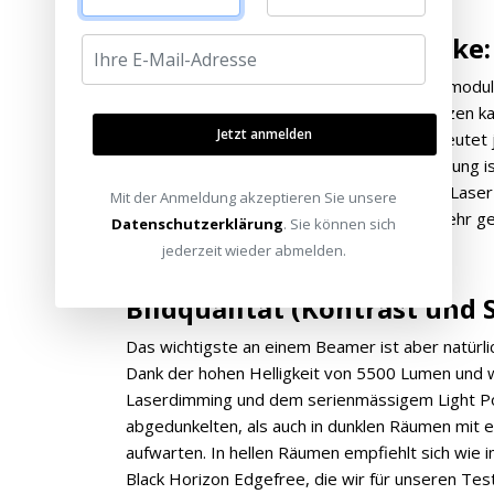
Lichtquelle und Lautstärke:
Der Optoma UHZ4000 setzt auf ein Lasermodul 
sich damit gut im hellen Raum in Szene setzen ka
Jetzt anmelden
mindestens 20.000 Stunden lang. Das bedeutet 
Lampenwechsel. Trotz der hohen Lichtleistung 
fast unhörbar bekommen möchte kann die Laser L
Mit der Anmeldung akzeptieren Sie unsere
den Beamer flüsterleise machen, bei nur sehr ger
Datenschutzerklärung
. Sie können sich
jederzeit wieder abmelden.
Bildqualität (Kontrast und
Das wichtigste an einem Beamer ist aber natürlic
Dank der hohen Helligkeit von 5500 Lumen und 
Laserdimming und dem serienmässigem Light Powe
abgedunkelten, als auch in dunklen Räumen mit
aufwarten. In hellen Räumen empfiehlt sich wie 
Black Horizon Edgefree, die wir für unseren Tes