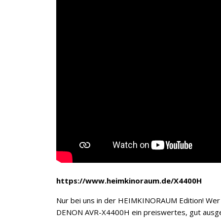
https://www.heimkinoraum.de/X4400H
Nur bei uns in der HEIMKINORAUM Edition! Wer e
DENON AVR-X4400H ein preiswertes, gut ausgest