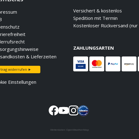
Versichert & kostenlos
pressum
Spedition mit Termin
B
Kostenloser Rückversand (nur
enschutz
rierefreiheit
errufsrecht
ZAHLUNGSARTEN
sorgungshinweise
sandkosten & Lieferzeiten
rtrag widerrufen ►
kie Einstellungen
Wetterdaten:
OpenWeatherMap