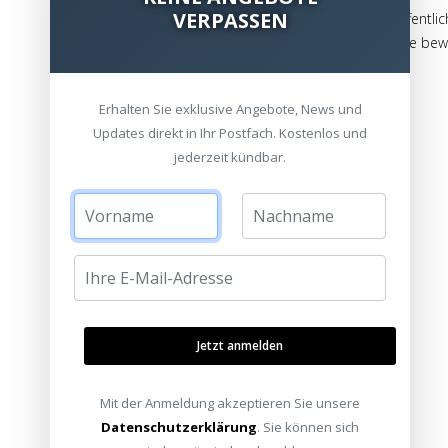
VERPASSEN
Die Bewertungen werden vor ihrer Veröffentlic
auch von Verbrauchern stammen, die die bewe
haben.
Erhalten Sie exklusive Angebote, News und
Updates direkt in Ihr Postfach. Kostenlos und
jederzeit kündbar.
Jetzt anmelden
Mit der Anmeldung akzeptieren Sie unsere
Datenschutzerklärung
. Sie können sich