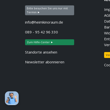
Bitte besuchen Sie uns nur mit
Im
Termin ►
AG
Dat
info@heimkinoraum.de
Bar
089 - 95 42 96 330
Wid
Ent
Zum Hilfe-Center ►
Ver
Standorte ansehen
Ve
Newsletter abonnieren
Coo