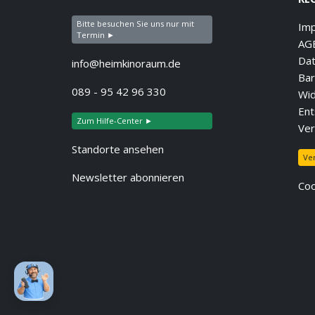
Bitte besuchen Sie uns nur mit
Im
Termin ►
AG
Dat
info@heimkinoraum.de
Bar
089 - 95 42 96 330
Wid
Ent
Zum Hilfe-Center ►
Ver
Standorte ansehen
Ve
Newsletter abonnieren
Coo