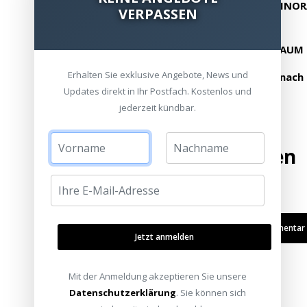
https://www.youtube.com/user/HEIMKINO
VERPASSEN
Folgen Sie uns auf Facebook:
http://www.facebook.com/HEIMKINORAUM
Erhalten Sie exklusive Angebote, News und
HEIMKINORAUM - Wir bringen die Welt nach
Updates direkt in Ihr Postfach. Kostenlos und
jederzeit kündbar.
Bewertung hinzufügen
Kommentar /
Jetzt anmelden
Mit der Anmeldung akzeptieren Sie unsere
Datenschutzerklärung
. Sie können sich