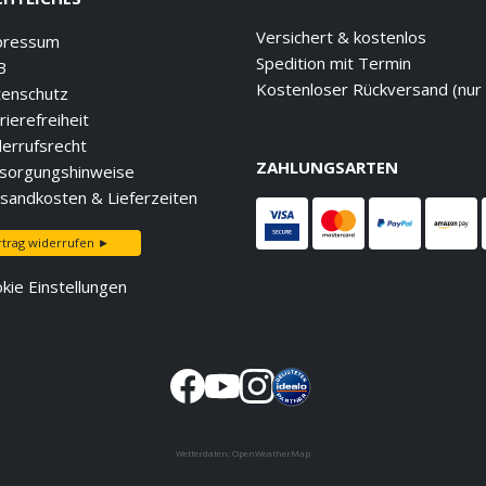
Versichert & kostenlos
pressum
Spedition mit Termin
B
Kostenloser Rückversand (nur
enschutz
rierefreiheit
errufsrecht
ZAHLUNGSARTEN
sorgungshinweise
sandkosten & Lieferzeiten
rtrag widerrufen ►
kie Einstellungen
Wetterdaten:
OpenWeatherMap