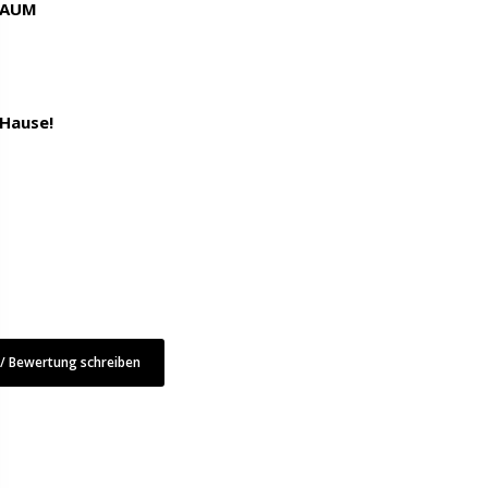
RAUM
 Hause!
 Bewertung schreiben