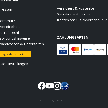
Versichert & kostenlos
pressum
Spedition mit Termin
B
Kostenloser Rückversand (nur
enschutz
rierefreiheit
errufsrecht
ZAHLUNGSARTEN
sorgungshinweise
sandkosten & Lieferzeiten
rtrag widerrufen ►
kie Einstellungen
Wetterdaten:
OpenWeatherMap