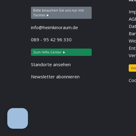
Bitte besuchen Sie uns nur mit
Im
Termin ►
AG
Dat
info@heimkinoraum.de
Bar
089 - 95 42 96 330
Wid
Ent
Zum Hilfe-Center ►
Ver
Standorte ansehen
Ve
Newsletter abonnieren
Coo