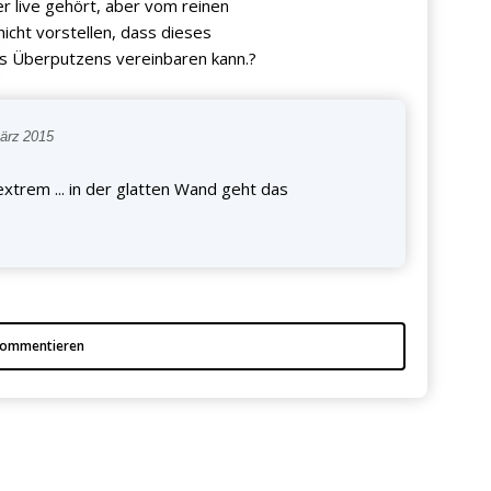
r live gehört, aber vom reinen
cht vorstellen, dass dieses
es Überputzens vereinbaren kann.?
rz 2015
 extrem ... in der glatten Wand geht das
ommentieren