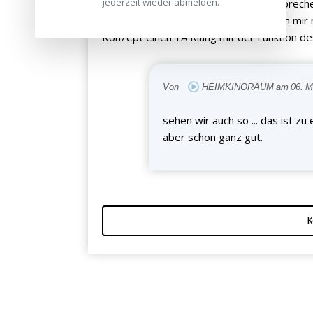
jederzeit wieder abmelden.
Ich habe zwar noch nicht solche Lautspreche
Menschenverstand ausgehend kann ich mir ni
Konzept einen 1A Klang mit der Funktion d
Von
HEIMKINORAUM am 06. Mä
sehen wir auch so ... das ist zu
aber schon ganz gut.
K