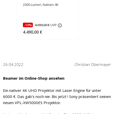
HEIMKINORAUM Edition
2000 Lumen, Natives 4K
-10%
4.999,00 €
UVP
4.490,00 €
26.04.2022
Christian Obermayer
Beamer im Online-Shop ansehen
Ein nativer 4K UHD Projektor mit Laser Engine für unter
6000 €. Das gab’s noch nie. Bis jetzt ! Sony präsentiert seinen
neuen VPL-XW5000ES Projektor.