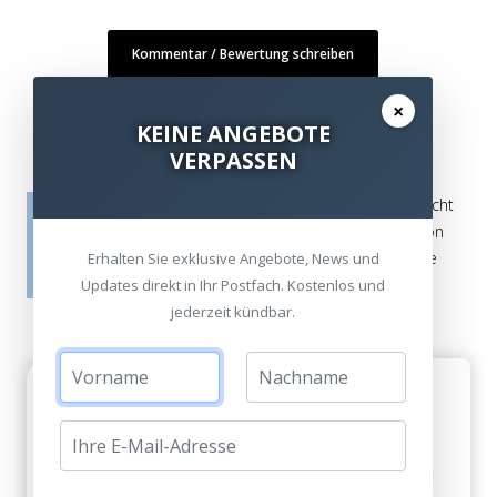
Kommentar / Bewertung schreiben
×
KEINE ANGEBOTE
VERPASSEN
Die Bewertungen werden vor ihrer Veröffentlichung nicht
auf ihre Echtheit überprüft. Sie können daher auch von
Verbrauchern stammen, die die bewerteten Produkte
Erhalten Sie exklusive Angebote, News und
tatsächlich gar nicht erworben/genutzt haben.
Updates direkt in Ihr Postfach. Kostenlos und
jederzeit kündbar.
English Close Caption?
Jack Borchelt am 09. Mai 2022
How do I convert Close Captions on You Tube and