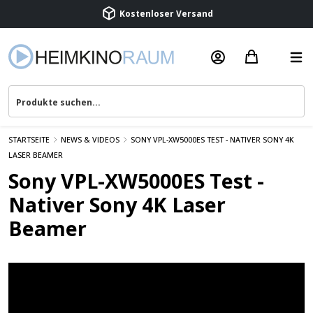
Kostenloser Versand
Termin vereinbaren
Beratung & Service
STARTSEITE
NEWS & VIDEOS
SONY VPL-XW5000ES TEST - NATIVER SONY 4K
LASER BEAMER
Sony VPL-XW5000ES Test -
Nativer Sony 4K Laser
Beamer