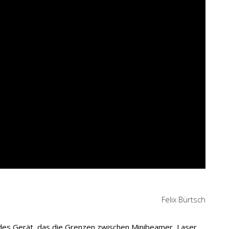
Felix Bürtsch
ndes Gerät, das die Grenzen zwischen Minibeamer, Laser