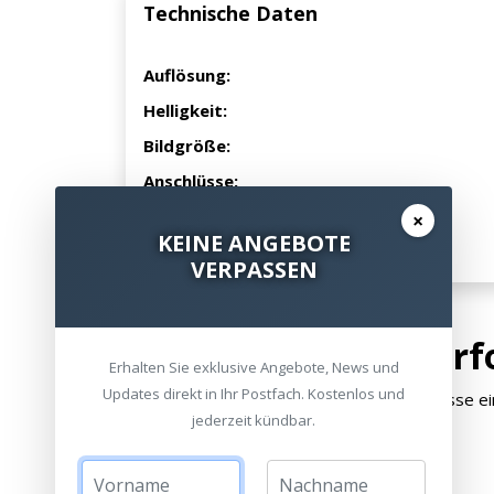
Technische Daten
Auflösung:
Helligkeit:
Bildgröße:
Anschlüsse:
Betriebssystem:
×
KEINE ANGEBOTE
Besonderheit:
VERPASSEN
Bildqualität und Per
Erhalten Sie exklusive Angebote, News und
Updates direkt in Ihr Postfach. Kostenlos und
Der Premiere 5 liefert für seine Größenklasse e
jederzeit kündbar.
Technologie sorgt für: