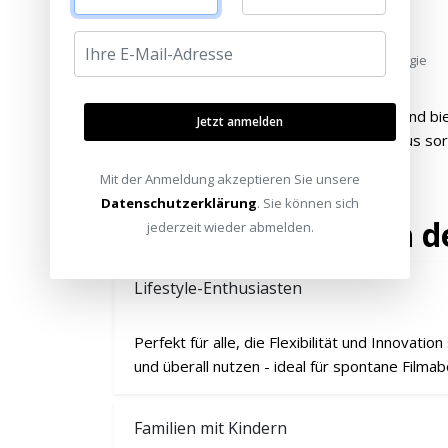
Kräftige Farben
Hohe Farbhelligkeit durch Laser-Technologie
Das integrierte
Tizen OS
reagiert flüssig und bi
Jetzt anmelden
automatische Keystone-Ausgleich und Fokus sorg
Mit der Anmeldung akzeptieren Sie unsere
Datenschutzerklärung
. Sie können sich
Für wen eignet sich d
jederzeit wieder abmelden.
Lifestyle-Enthusiasten
Perfekt für alle, die Flexibilität und Innovati
und überall nutzen - ideal für spontane Film
Familien mit Kindern