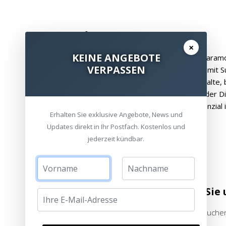
Fazit
×
KEINE ANGEBOTE
Abschließend können wir sagen, dass wir Paramo
VERPASSEN
Heimkino haben möchten und große Bilder mit S
Streamingdienst nicht geeignet. Für alle Inhalte, 
jedoch genutzt werden. Insgesamt bietet der Die
allerdings gibt es noch Verbesserungspotenzial i
Erhalten Sie exklusive Angebote, News und
Updates direkt in Ihr Postfach. Kostenlos und
jederzeit kündbar.
Besuchen Sie 
Bitte besuchen