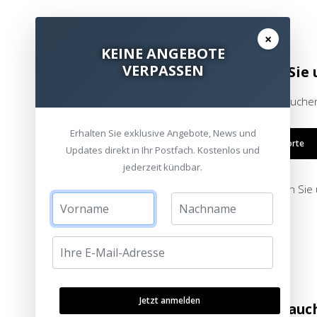
×
KEINE ANGEBOTE
VERPASSEN
Besuchen Sie 
Bitte besuchen
Erhalten Sie exklusive Angebote, News und
Alle Standorte
Updates direkt in Ihr Postfach. Kostenlos und
jederzeit kündbar.
oder schreiben Sie
Jetzt anmelden
Sie möchten auc