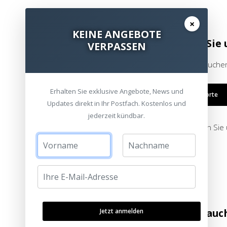
×
KEINE ANGEBOTE
Besuchen Sie 
VERPASSEN
Bitte besuchen
Erhalten Sie exklusive Angebote, News und
Alle Standorte
Updates direkt in Ihr Postfach. Kostenlos und
jederzeit kündbar.
oder schreiben Sie
Sie möchten auc
Jetzt anmelden