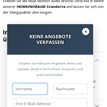
Erleben Sie die neue Monitor Audio Bronze-Serie live in einem
unserer
HEIMKINORAUM Standorte
und lassen Sie sich von
der Klangqualität überzeugen.
Innovative Technik für
×
KEINE ANGEBOTE
überragenden Klang
VERPASSEN
C-CAM Hochtöner - Goldstandard der
Audiowiedergabe
Erhalten Sie exklusive Angebote, News und
Updates direkt in Ihr Postfach. Kostenlos und
jederzeit kündbar.
Der goldene C-CAM Hochtöner verwendet Keramik-
beschichtetes Aluminium-Magnesium-legiertes Metall -
ein bewährtes Material, das Monitor Audio seit vielen
Jahren perfektioniert hat.
Wave Guide aus der Silver-Serie