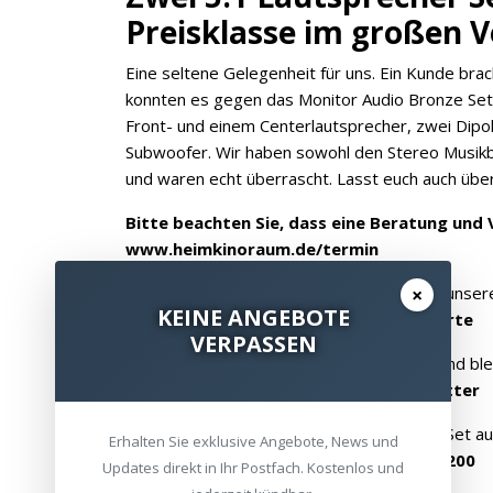
Preisklasse im großen V
Eine seltene Gelegenheit für uns. Ein Kunde bra
konnten es gegen das Monitor Audio Bronze Set
Front- und einem Centerlautsprecher, zwei Dipo
Subwoofer. Wir haben sowohl den Stereo Musikb
und waren echt überrascht. Lasst euch auch übe
Bitte beachten Sie, dass eine Beratung und 
www.heimkinoraum.de/termin
×
Beratung und Vorführung - mit Termin - in un
KEINE ANGEBOTE
https://www.heimkinoraum.de/standorte
VERPASSEN
Abonnieren Sie auch unseren Newsletter und blei
https://www.heimkinoraum.de/newsletter
Sie können das Monitor Audio Bronze 200 Set au
Erhalten Sie exklusive Angebote, News und
https://www.heimkinoraum.de/cinema200
Updates direkt in Ihr Postfach. Kostenlos und