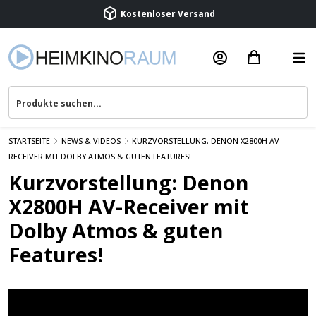
Kostenloser Versand
Termin vereinbaren
Beratung & Service
STARTSEITE
NEWS & VIDEOS
KURZVORSTELLUNG: DENON X2800H AV-
RECEIVER MIT DOLBY ATMOS & GUTEN FEATURES!
Kurzvorstellung: Denon
X2800H AV-Receiver mit
Dolby Atmos & guten
Features!