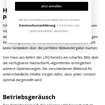
Jetzt anmelden
HEIMKINORAUM Edition -
Perfekte Farben
Mit der Anmeldung akzeptieren Sie unsere
Der Hisense L9Q wird selbstverständlich in der exklusiven
Datenschutzerklärung
. Sie können sich
HEIMKINORAUM Edition geliefert. Diese beinhaltet ein
jederzeit wieder abmelden.
detailliertes Dokument mit den optimalen Bildeinstellungen
für Gaming sowie für Filme und Serien. So müssen Sie sich
keine Gedanken über die perfekte Bildwiedergabe machen.
Von Haus aus liefert der L9Q bereits ein scharfes Bild, aber
die verfügbaren Nachschärfe-Algorithmen ermöglichen
weitere Optimierungen. Die verschiedenen Bildmodi für
unterschiedliche Inhalte sorgen dafür, dass jeder Content
optimal dargestellt wird.
Betriebsgeräusch
Das Betriebsgeräusch des Hisense L9Q bewegt sich im