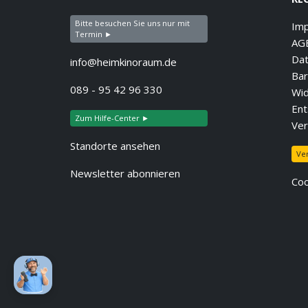
Bitte besuchen Sie uns nur mit
Im
Termin ►
AG
Dat
info@heimkinoraum.de
Bar
089 - 95 42 96 330
Wid
Ent
Zum Hilfe-Center ►
Ver
Standorte ansehen
Ve
Newsletter abonnieren
Coo