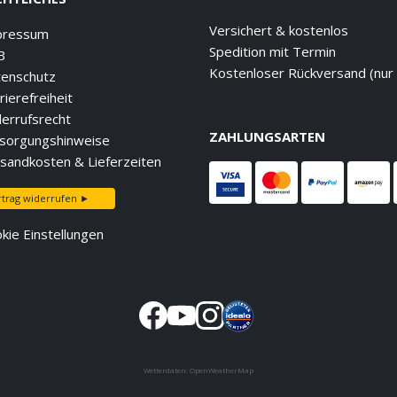
Versichert & kostenlos
pressum
Spedition mit Termin
B
Kostenloser Rückversand (nur
enschutz
rierefreiheit
errufsrecht
ZAHLUNGSARTEN
sorgungshinweise
sandkosten & Lieferzeiten
rtrag widerrufen ►
kie Einstellungen
Wetterdaten:
OpenWeatherMap