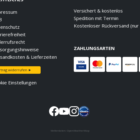
Versichert & kostenlos
pressum
Spedition mit Termin
B
Kostenloser Rückversand (nur
enschutz
rierefreiheit
errufsrecht
ZAHLUNGSARTEN
sorgungshinweise
sandkosten & Lieferzeiten
rtrag widerrufen ►
kie Einstellungen
Wetterdaten:
OpenWeatherMap