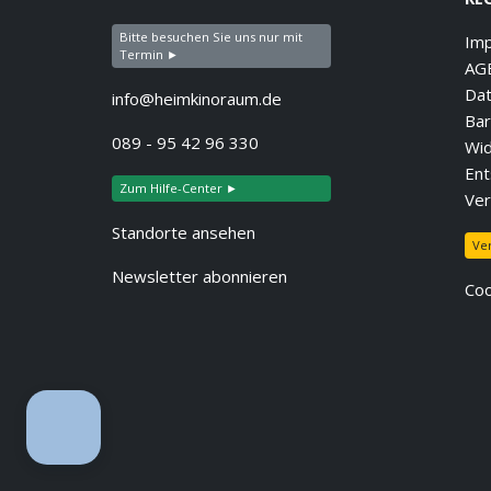
Bitte besuchen Sie uns nur mit
Im
Termin ►
AG
Dat
info@heimkinoraum.de
Bar
089 - 95 42 96 330
Wid
Ent
Zum Hilfe-Center ►
Ver
Standorte ansehen
Ve
Newsletter abonnieren
Coo