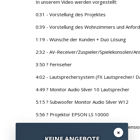
In unserem Video werden vorgestellt:
0:31 - Vorstellung des Projektes
0:39 - Vorstellung des Wohnzimmers und Anfor
1:19 - Wünsche der Kunden + Duo Lösung
2:32 - AV-Receiver/Zuspieler/Spielekonsolen/An
3:50 ? Fernseher
4:02 - Lautsprechersystem (FX Lautsprecher/ Da
4:49 ? Monitor Audio Silver 10 Lautsprecher
5:15 ? Subwoofer Monitor Audio Silver W12
5:56 ? Projektor EPSON LS 10000
6:31 ? Leinwand VNX Atlantis Multiformat Tensio
×
KEINE ANGEBOTE
7:01 ? Fernbedienungslösung