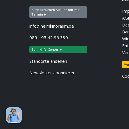
Bitte besuchen Sie uns nur mit
Im
Termin ►
AG
Dat
info@heimkinoraum.de
Bar
089 - 95 42 96 330
Wid
Ent
Zum Hilfe-Center ►
Ver
Standorte ansehen
Ve
Newsletter abonnieren
Coo