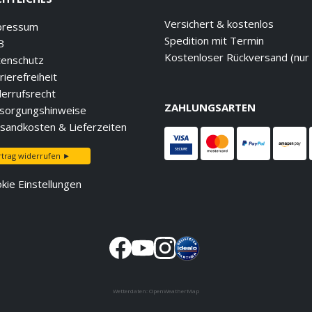
Versichert & kostenlos
pressum
Spedition mit Termin
B
Kostenloser Rückversand (nur
enschutz
rierefreiheit
errufsrecht
ZAHLUNGSARTEN
sorgungshinweise
sandkosten & Lieferzeiten
rtrag widerrufen ►
kie Einstellungen
Wetterdaten:
OpenWeatherMap