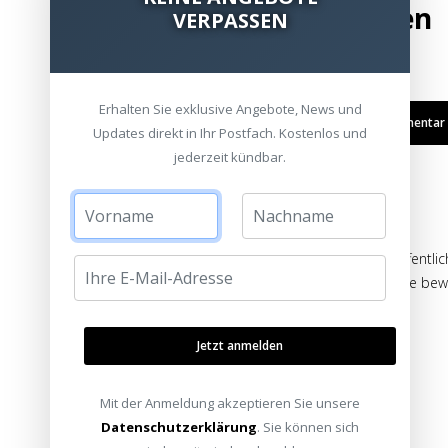
Bewertung hinzufügen
VERPASSEN
Erhalten Sie exklusive Angebote, News und
Kommentar /
Updates direkt in Ihr Postfach. Kostenlos und
jederzeit kündbar.
Die Bewertungen werden vor ihrer Veröffentlic
auch von Verbrauchern stammen, die die bewe
haben.
Jetzt anmelden
Mit der Anmeldung akzeptieren Sie unsere
Datenschutzerklärung
. Sie können sich