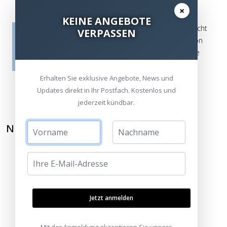
×
KEINE ANGEBOTE
Die Bewertungen werden vor ihrer Veröffentlichung nicht
VERPASSEN
auf ihre Echtheit überprüft. Sie können daher auch von
Verbrauchern stammen, die die bewerteten Produkte
tatsächlich gar nicht erworben/genutzt haben.
Erhalten Sie exklusive Angebote, News und
Updates direkt in Ihr Postfach. Kostenlos und
jederzeit kündbar.
NEWSLETTER ABONNIEREN
Jetzt anmelden
Mit der Anmeldung akzeptieren Sie unsere