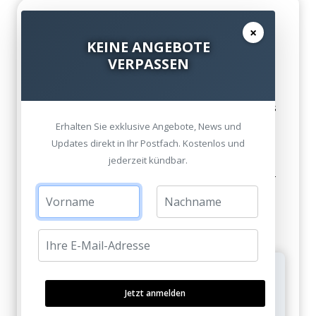
Bose Soundbar 900 mit Feintech HDMI
×
eARC Pass 4x1 Switch - spor. kein Ton
KEINE ANGEBOTE
Lumpu am 19. Dezember 2022
VERPASSEN
Hallo, ich habe mir, nach dem ihc euren Berich
gesehen habe, auch die Feintech HDMI eARC Pass
4x1 Switch geholt.
Erhalten Sie exklusive Angebote, News und
Leider habe ich spor. mit der Bose Soundbar 900
Updates direkt in Ihr Postfach. Kostenlos und
keinen Ton und muss die Bose immer stomlos
jederzeit kündbar.
schalten und nach dem Einschalten wieder den TV-
Kanal auswählen.
Kennt ihr diese Phänomän und gibt es dazu eine
Lösung?
Von
HEIMKINORAUM am 27. Dezember 2022
Jetzt anmelden
So ein Problem ist und bisher nicht