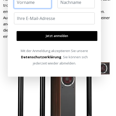
trotzdem auf die Dali Spektor Serie setzen will, dann
empfehlen wir einen größeren Subwoofer zu verwenden.
Auch wenn es sich dabei vielleicht um einen Subwoofer einer
anderen Serie handelt, wird sich dieser problemlos in
die Spektor Serie einfügen und für den richtigen Bass in
einem großen Raum sorgen.
Jetzt anmelden
Mit der Anmeldung akzeptieren Sie unsere
Datenschutzerklärung
. Sie können sich
jederzeit wieder abmelden.