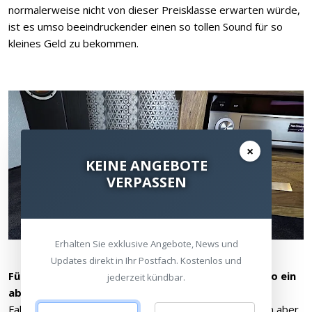
normalerweise nicht von dieser Preisklasse erwarten würde,
ist es umso beeindruckender einen so tollen Sound für so
kleines Geld zu bekommen.
×
KEINE ANGEBOTE
VERPASSEN
Erhalten Sie exklusive Angebote, News und
Updates direkt in Ihr Postfach. Kostenlos und
Für einen Raum von bis zu 30 qm ist diese Serie also ein
jederzeit kündbar.
absoluter Preis-Leistungs-Tipp!
Falls der Raum allerdings etwas größer sein sollte, man aber