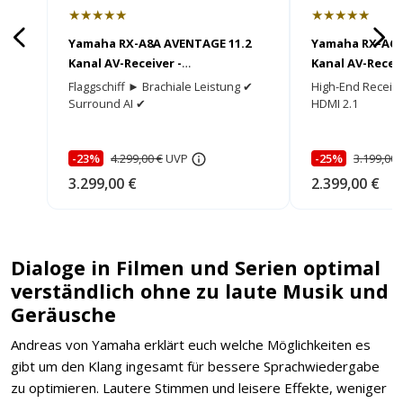
★★★★★
★★★★★
Yamaha RX-A8A AVENTAGE 11.2
Yamaha RX-A6A
Kanal AV-Receiver -
Kanal AV-Receiv
HEIMKINORAUM Edition
HEIMKINORAUM
Flaggschiff ► Brachiale Leistung ✔
High-End Receive
Surround AI ✔
HDMI 2.1
-23%
4.299,00 €
UVP
-25%
3.199,00 
3.299,00 €
2.399,00 €
Dialoge in Filmen und Serien optimal
verständlich ohne zu laute Musik und
Geräusche
Andreas von Yamaha erklärt euch welche Möglichkeiten es
gibt um den Klang ingesamt für bessere Sprachwiedergabe
zu optimieren. Lautere Stimmen und leisere Effekte, weniger