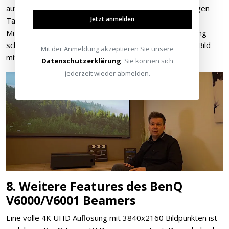
auf genügend Lichtreserven zurückgreifen kann um gegen
Jetzt anmelden
Tageslicht ankämpfen zu können.
Mit 3000 Lumen und wenig Verlust durch die Kalibrierung
schafft der V6000/V6100 Beamer ein strahlend helles Bild
Mit der Anmeldung akzeptieren Sie unsere
mit ansprechenden Farben.
Datenschutzerklärung
. Sie können sich
jederzeit wieder abmelden.
8. Weitere Features des BenQ
V6000/V6001 Beamers
Eine volle 4K UHD Auflösung mit 3840x2160 Bildpunkten ist