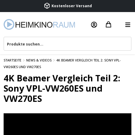
Kostenloser Versand
Termin vereinbaren
Beratung & Service
STARTSEITE
NEWS & VIDEOS
4K BEAMER VERGLEICH TEIL 2: SONY VPL-
VW260ES UND VW270ES
4K Beamer Vergleich Teil 2:
Sony VPL-VW260ES und
VW270ES