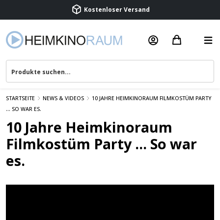
Kostenloser Versand
Termin vereinbaren
Beratung & Service
STARTSEITE
NEWS & VIDEOS
10 JAHRE HEIMKINORAUM FILMKOSTÜM PARTY
... SO WAR ES.
10 Jahre Heimkinoraum
Filmkostüm Party ... So war
es.