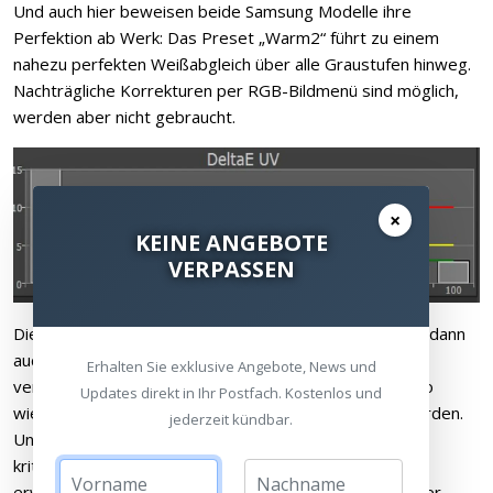
Und auch hier beweisen beide Samsung Modelle ihre
Perfektion ab Werk: Das Preset „Warm2“ führt zu einem
nahezu perfekten Weißabgleich über alle Graustufen hinweg.
Nachträgliche Korrekturen per RGB-Bildmenü sind möglich,
werden aber nicht gebraucht.
×
KEINE ANGEBOTE
VERPASSEN
Die hervorragenden Messergebnisse bestätigten sich dann
auch in unserem Sichtest von Filmmaterial: Beide TVs
Erhalten Sie exklusive Angebote, News und
verhielten sich absolut neutral und gaben alle Farben so
Updates direkt in Ihr Postfach. Kostenlos und
wieder, wie sie von den Filmemachern abgestimmt wurden.
jederzeit kündbar.
Unter Videonorm-Gesichtspunkten gibt es nichts zu
kritisieren. Nicht weniger, aber auch nicht mehr, denn
erweiterte Farbräume, die dem Kino-Original noch näher