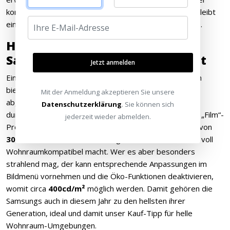
kommen, bieten die Samsung nach wie vor nicht, dies bleibt
ein Alleinstellungsmerkmal der Sony Triluminos Modelle.
Helligkeit und Kontrast der
Samsung Flat TV Geräte im Test
Jetzt anmelden
Ein moderner Fernseher muss genügend Lichtreserven
bieten, um sich auch in hell eingerichteten und nicht
Mit der Anmeldung akzeptieren Sie unsere
abgedunkelten Wohnräumen gegen den Sonnenschein
Datenschutzerklärung
. Sie können sich
durchsetzen zu können. In seiner Grundeinstellung des „Film“-
jederzeit wieder abmelden.
Presets erreicht der HU8590/7590 eine Leuchtdichte von
300cd/m².
Dies ist bereits ein guter Wert, der den TV voll
Wohnraumkompatibel macht. Wer es aber besonders
strahlend mag, der kann entsprechende Anpassungen im
Bildmenü vornehmen und die Öko-Funktionen deaktivieren,
womit circa
400cd/m²
möglich werden. Damit gehören die
Samsungs auch in diesem Jahr zu den hellsten ihrer
Generation, ideal und damit unser Kauf-Tipp für helle
Wohnraum-Umgebungen.