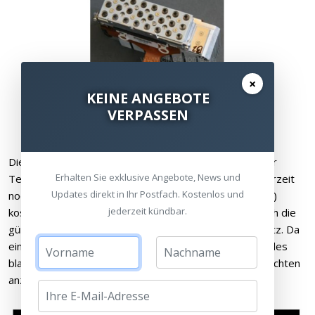
×
KEINE ANGEBOTE
VERPASSEN
Nicht ein einzelner Laser, sondern gleich zwei Dutzend.
Die zweite Besonderheit ist dem derzeitigen Stand der
Erhalten Sie exklusive Angebote, News und
Technik geschuldet: da man langlebige Laserdioden derzeit
Updates direkt in Ihr Postfach. Kostenlos und
noch nicht in allen drei Grundfarben (Rot, Grün und Blau)
jederzeit kündbar.
kostengünstig produzieren kann, kommen ausschließlich die
günstigen und langzeitstabilen blauen Laser zum Einsatz. Da
ein blaues Bild ein wenig „eintönig“ wäre, wird ein Teil des
blauen Laserlichts dazu verwendet, Phosphor zum Leuchten
anzuregen, um Grün und Rot zu erzeugen.