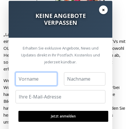
×
KEINE ANGEBOTE
VERPASSEN
„Last but not“ least gehört das große Manko des
eingeschränkten Blickwinkels von herkömmlichen LCD-TVs mit
OLED auch endlich der Vergangenheit an: Sie strahlen sowohl
Erhalten Sie exklusive Angebote, News und
Helligkeit als auch Farben gleichmäßig in alle Richtungen ab,
Updates direkt in Ihr Postfach. Kostenlos und
so dass auch bei seitlicher Aufsicht die volle Bildqualität
jederzeit kündbar.
erhalten bleibt.
Wer einmal einen OLED TV in angemessener
Wohnraumumgebung gesehen hat, erkennt sofort: Hierbei
handelt es sich zweifelsohne um die derzeit perfekteste
Bilddarstellung, die man sich nach hause holen kann. Sie
hatten das Vergnügen noch nicht? Kein Problem, wir laden Sie
herzlich zu einer OLED-Probesichtung in die TV-Studios
Jetzt anmelden
unserer Heimkinoräume ein…