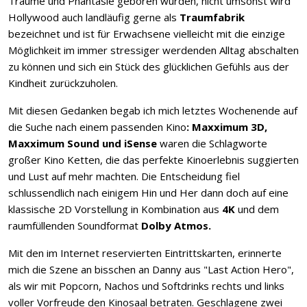
Träume und Phantasie geboren wurden, nicht umsonst wird
Hollywood auch landläufig gerne als
Traumfabrik
bezeichnet und ist für Erwachsene vielleicht mit die einzige
Möglichkeit im immer stressiger werdenden Alltag abschalten
zu können und sich ein Stück des glücklichen Gefühls aus der
Kindheit zurückzuholen.
Mit diesen Gedanken begab ich mich letztes Wochenende auf
die Suche nach einem passenden Kino
: Maxximum 3D,
Maxximum Sound und iSense
waren die Schlagworte
großer Kino Ketten, die das perfekte Kinoerlebnis suggierten
und Lust auf mehr machten. Die Entscheidung fiel
schlussendlich nach einigem Hin und Her dann doch auf eine
klassische 2D Vorstellung in Kombination aus
4K
und dem
raumfüllenden Soundformat
Dolby Atmos.
Mit den im Internet reservierten Eintrittskarten, erinnerte
mich die Szene an bisschen an Danny aus "Last Action Hero",
als wir mit Popcorn, Nachos und Softdrinks rechts und links
voller Vorfreude den Kinosaal betraten. Geschlagene zwei