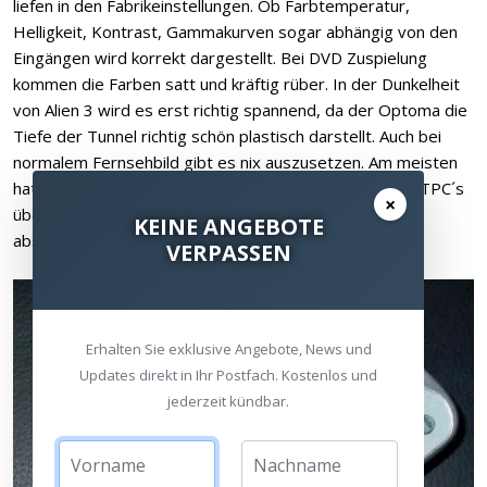
liefen in den Fabrikeinstellungen. Ob Farbtemperatur,
Helligkeit, Kontrast, Gammakurven sogar abhängig von den
Eingängen wird korrekt dargestellt. Bei DVD Zuspielung
kommen die Farben satt und kräftig rüber. In der Dunkelheit
von Alien 3 wird es erst richtig spannend, da der Optoma die
Tiefe der Tunnel richtig schön plastisch darstellt. Auch bei
normalem Fernsehbild gibt es nix auszusetzen. Am meisten
hat uns jedoch der völlig problemlose Anschluss von HTPC´s
×
überzeugt. Da können sich andere Hersteller etwas
KEINE ANGEBOTE
abschneiden.
VERPASSEN
Erhalten Sie exklusive Angebote, News und
Updates direkt in Ihr Postfach. Kostenlos und
jederzeit kündbar.