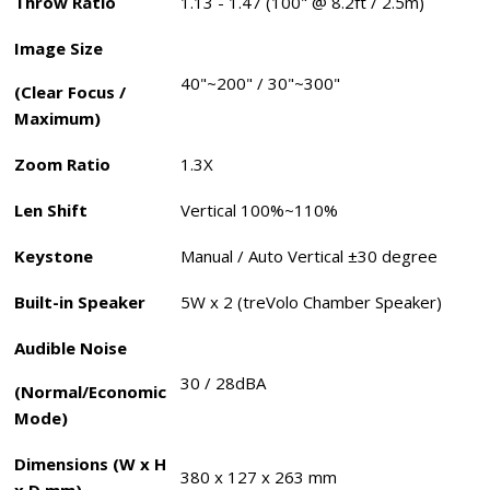
Throw Ratio
1.13 - 1.47 (100" @ 8.2ft / 2.5m)
Image Size
40"~200" / 30"~300"
(Clear Focus /
Maximum)
Zoom Ratio
1.3X
Len Shift
Vertical 100%~110%
Keystone
Manual / Auto Vertical ±30 degree
Built-in Speaker
5W x 2 (treVolo Chamber Speaker)
Audible Noise
30 / 28dBA
(Normal/Economic
Mode)
Dimensions (W x H
380 x 127 x 263 mm
x D mm)