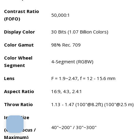
Contrast Ratio
50,000:1
(FOFO)
Display Color
30 Bits (1.07 Billion Colors)
Color Gamut
98% Rec. 709
Color Wheel
4-Segment (RGBW)‎
Segment
Lens
F = 1.9~2.47, f = 12 - 15.6 mm
Aspect Ratio
16:9, 4:3, 2.4:1
Throw Ratio
1.13 - 1.47 (100"@8.2ft) (100"@2.5 m)
Image Size
40"~200" / 30"~300"
(Clear Focus /
Maximum)