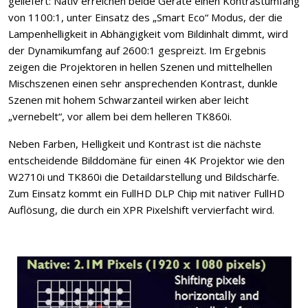
geliefert: Nativ erreichen beide Geräte einen Kontrastumfang
von 1100:1, unter Einsatz des „Smart Eco“ Modus, der die
Lampenhelligkeit in Abhängigkeit vom Bildinhalt dimmt, wird
der Dynamikumfang auf 2600:1 gespreizt. Im Ergebnis
zeigen die Projektoren in hellen Szenen und mittelhellen
Mischszenen einen sehr ansprechenden Kontrast, dunkle
Szenen mit hohem Schwarzanteil wirken aber leicht
„vernebelt“, vor allem bei dem helleren TK860i.
Neben Farben, Helligkeit und Kontrast ist die nächste
entscheidende Bilddomäne für einen 4K Projektor wie den
W2710i und TK860i die Detaildarstellung und Bildschärfe.
Zum Einsatz kommt ein FullHD DLP Chip mit nativer FullHD
Auflösung, die durch ein XPR Pixelshift vervierfacht wird.