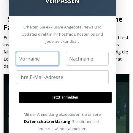
VERPASSEN
Stolpern Sie nicht über mögliche
Fallen!
Erhalten Sie exklusive Angebote, News und
Updates direkt in Ihr Postfach. Kostenlos und
Endlich geschafft, die Leinwand sowie der Projektor sind fest
jederzeit kündbar.
installiert und dann das böse Erwachen: Da wurde etwas
falsch berechnet, das projizierte Bild füllt nicht vollständig die
Leinwandfläche und bei der auf gezoomten Projektion hat
das fatale Folgen für das Bild auf der Leinwand.
Jetzt anmelden
Mit der Anmeldung akzeptieren Sie unsere
Datenschutzerklärung
. Sie können sich
jederzeit wieder abmelden.